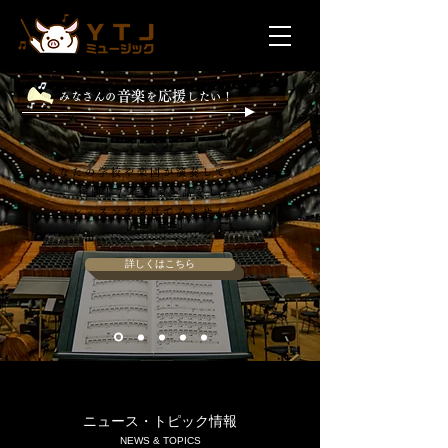
音楽
応援
みなさんの
を
したい！
あなたの学校や楽団が演奏している曲を
作曲した作曲家と話をしたり
レッスンを受けてみませんか？
詳しくはこちら
ニュース・トピック情報
​​NEWS & TOPICS