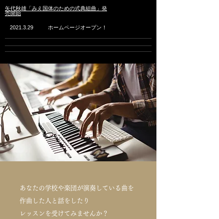
矢代秋雄「みえ国体のための式典組曲」発
売開始
2021.3.29
ホームページオープン！
あなたの学校や楽団が演奏している曲を
作曲した人と話をしたり
レッスンを受けてみませんか？