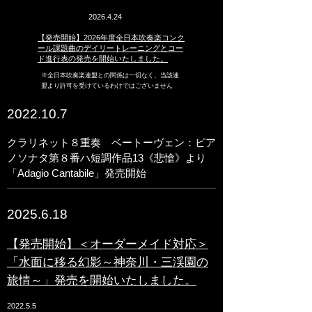
2026.4.24
【発売開始】2026年度全日本吹奏楽コンク
ール課題曲のデイリートレーニングとコー
ド進行表の発売を開始いたしました。
​※全日本吹奏楽連盟との関係は一切なく、当該連
盟より許可を受けているわけではございません
2022.10.7
クラリネット８重奏 ベートーヴェン：ピア
ノソナタ第８番ハ短調作品13《悲愴》より
「Adagio Cantabile」発売開始
2025.6.18
​【発売開始】＜オーダーメイド対応＞
「水面に移る幻影～神奈川・三渓園の
旅情～」発売を開始いたしました。
2022.5.5