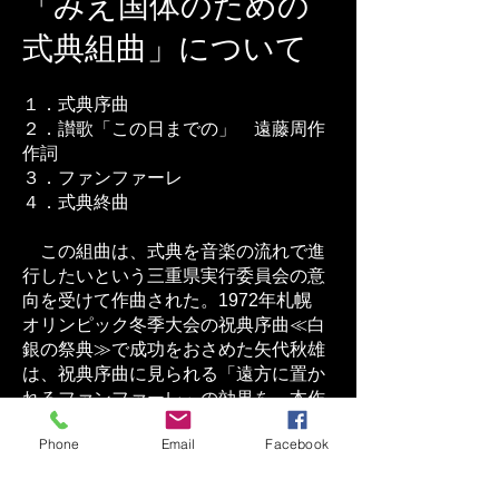
​「みえ国体のための
式典組曲」について
１．式典序曲
２．讃歌「この日までの」 遠藤周作
作詞
３．ファンファーレ
４．式典終曲
この組曲は、式典を音楽の流れで進
行したいという三重県実行委員会の意
向を受けて作曲された。1972年札幌
オリンピック冬季大会の祝典序曲≪白
銀の祭典≫で成功をおさめた矢代秋雄
は、祝典序曲に見られる「遠方に置か
れるファンファーレ」の効果を、本作
品第１曲＜式典序曲＞にも用いて、ト
Phone
Email
Facebook
ランペットとトロンボーンの２つのフ
ァンファーレ隊を遠方に配置するよう
指示している。第２曲＜讃歌＞は、短