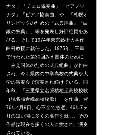
ナタ 」「チェロ協奏曲」「ピアノソ
ナタ」「ピアノ協奏曲」や、「札幌オ
リンピックのための『式典序曲』『白
銀の祭典』」等を発表し好評絶賛をあ
びる。そして1974年東京藝術大学作
曲科教授に就任した。1975年、三重
で行われた第30回みえ国体のために
「みえ国体のための式典組曲」が作曲
され、今も県内の中学高校の式典や大
学の演奏会で演奏され続けている。同
年秋、「三重県立名張桔梗丘高校校歌
（現名張青峰高校校歌）」を作曲、翌
76年4月9日、心不全で急逝。46年7ヶ
月の短い間に多くの名作を残し、その
作品は現在も多くの人に愛され、演奏
されている。