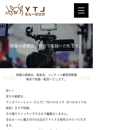
皆様の演奏会、
格安で​収録いたします。
皆様の演奏会、発表会、コンクール審査用映像
格安で​収録・配信いたします。
安い！
安さの秘密は…
ワンオペレーション（1人で）で3つのカメラ（2つのカメラは
固定）までで収録。
その場でスイッチングするので編集はしません。
音はホールに備え付けの3点吊りマイクを使用させていただき
ます。