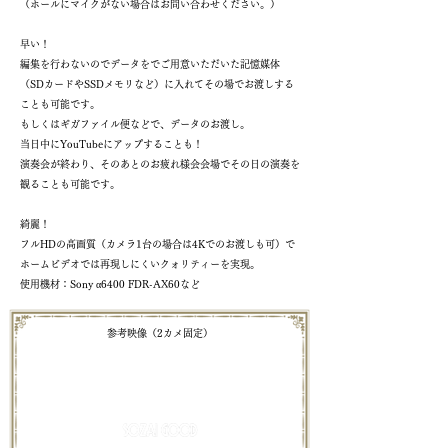
（ホールにマイクがない場合はお問い合わせください。）
早い！
編集を行わないのでデータをでご用意いただいた記憶媒体
（SDカードやSSDメモリなど）に入れてその場でお渡しする
ことも可能です。
もしくはギガファイル便などで、データのお渡し。
当日中にYouTubeにアップすることも！
演奏会が終わり、そのあとのお疲れ様会会場でその日の演奏を
観ることも可能です。
綺麗！
フルHDの高画質（カメラ1台の場合は4Kでのお渡しも可）で
ホームビデオでは再現しにくいクォリティーを実現。
使用機材：Sony α6400 FDR-AX60など
参考映像（2カメ固定）