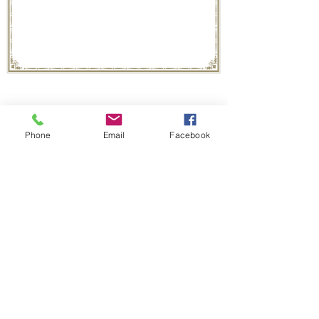
録画料金
Phone
Email
Facebook
基本料金30,000円（カメラ1台・納品はデー
タ・Youtube）
トッピングメニュー
カメラ：1台増えるごとに10,000円（全部で基本の1
台を含む3台まで）
配信：10,000円（権利関係で配信できない曲も有
り、配信トラブルの場合は収録後配信）