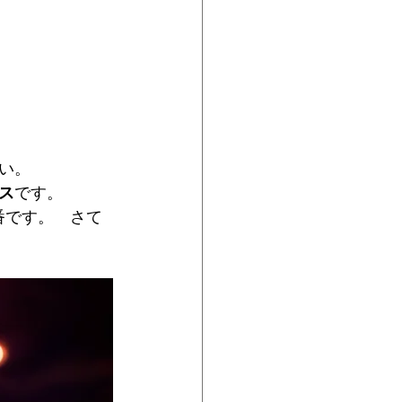
い。
ス
です。
番です。　さて